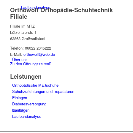
Laufbandanalyse
Orthowolf Orthopädie-Schuhtechnik
Filiale
Filiale im MTZ
Lützeltalerstr. 1
63868 Großwallstadt
Telefon: 06022 2045222
E-Mail:
orthowolf@web.de
Über uns
Zu den Öffnungszeiten
Leistungen
Orthopädische Maßschuhe
Schuhzurichtungen und -reparaturen
Einlagen
Diabetesversorgung
Kontakt
Bandagen
Laufbandanalyse