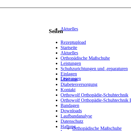
Aktuelles
Seiten
Rezeptupload
Startseite
Aktuelles
Orthopädische Maßschuhe
Leistungen
Schuhzurichtungen und -reparaturen
Einlagen
Leistungen
Über uns
Diabetesversorgung
Kontakt
Orthowolf Orthopädie-Schuhtechnik
Orthowolf Orthopädie-Schuhtechnik F
Bandagen
Downloads
Laufbandanalyse
Datenschutz
Haftung
Orthopädische Maßschuhe