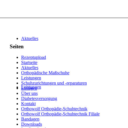
Aktuelles
Seiten
Rezeptupload
Startseite
Aktuelles
Orthopädische Maßschuhe
Leistungen
Schuhzurichtungen und -reparaturen
Leistungen
Einlagen
Über uns
Diabetesversorgung
Kontakt
Orthowolf Orthopädie-Schuhtechnik
Orthowolf Orthopädie-Schuhtechnik Filiale
Bandagen
Downloads