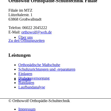
Orthowolf Orthopädie-Schuhtechnik Filiale
Filiale im MTZ
Lützeltalerstr. 1
63868 Großwallstadt
Telefon: 06022 2045222
E-Mail:
orthowolf@web.de
Über uns
Zu den Öffnungszeiten
Leistungen
Orthopädische Maßschuhe
Schuhzurichtungen und -reparaturen
Einlagen
Diabetesversorgung
Kontakt
Bandagen
Laufbandanalyse
© Orthowolf Orthopädie-Schuhtechnik
Impressum