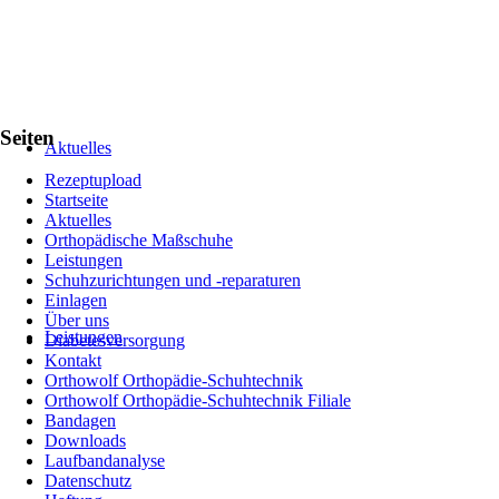
Seiten
Aktuelles
Rezeptupload
Startseite
Aktuelles
Orthopädische Maßschuhe
Leistungen
Schuhzurichtungen und -reparaturen
Einlagen
Über uns
Leistungen
Diabetesversorgung
Kontakt
Orthowolf Orthopädie-Schuhtechnik
Orthowolf Orthopädie-Schuhtechnik Filiale
Bandagen
Downloads
Laufbandanalyse
Datenschutz