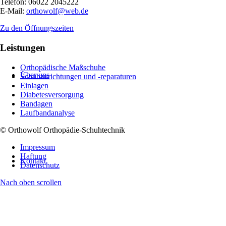
Telefon: 06022 2045222
E-Mail:
orthowolf@web.de
Zu den Öffnungszeiten
Leistungen
Orthopädische Maßschuhe
Über uns
Schuhzurichtungen und -reparaturen
Einlagen
Diabetesversorgung
Bandagen
Laufbandanalyse
© Orthowolf Orthopädie-Schuhtechnik
Impressum
Haftung
Kontakt
Datenschutz
Nach oben scrollen