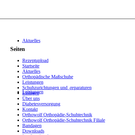
Aktuelles
Seiten
Rezeptupload
Startseite
Aktuelles
Orthopädische Maßschuhe
Leistungen
Schuhzurichtungen und -reparaturen
Leistungen
Einlagen
Über uns
Diabetesversorgung
Kontakt
Orthowolf Orthopädie-Schuhtechnik
Orthowolf Orthopädie-Schuhtechnik Filiale
Bandagen
Downloads