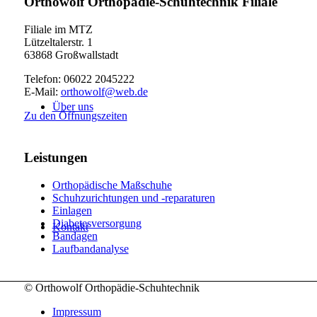
Orthowolf Orthopädie-Schuhtechnik Filiale
Filiale im MTZ
Lützeltalerstr. 1
63868 Großwallstadt
Telefon: 06022 2045222
E-Mail:
orthowolf@web.de
Über uns
Zu den Öffnungszeiten
Leistungen
Orthopädische Maßschuhe
Schuhzurichtungen und -reparaturen
Einlagen
Diabetesversorgung
Kontakt
Bandagen
Laufbandanalyse
© Orthowolf Orthopädie-Schuhtechnik
Impressum