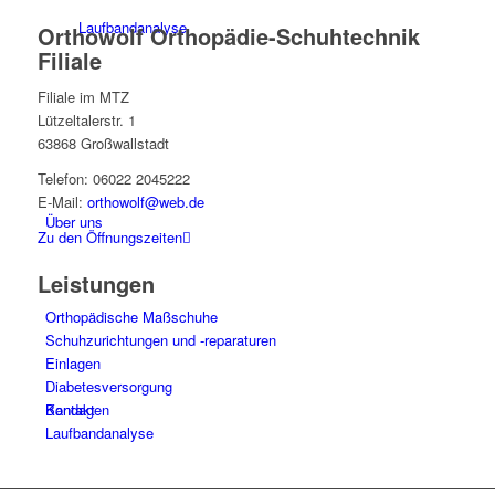
Laufbandanalyse
Orthowolf Orthopädie-Schuhtechnik
Filiale
Filiale im MTZ
Lützeltalerstr. 1
63868 Großwallstadt
Telefon: 06022 2045222
E-Mail:
orthowolf@web.de
Über uns
Zu den Öffnungszeiten
Leistungen
Orthopädische Maßschuhe
Schuhzurichtungen und -reparaturen
Einlagen
Diabetesversorgung
Kontakt
Bandagen
Laufbandanalyse