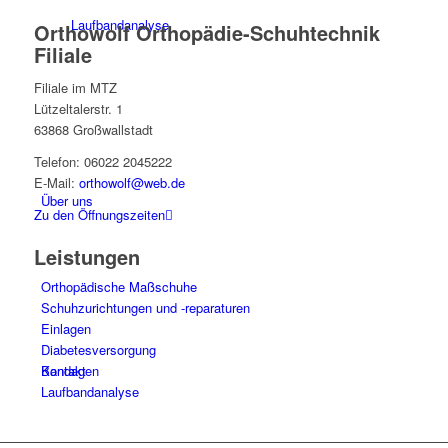
Laufbandanalyse
Orthowolf Orthopädie-Schuhtechnik
Filiale
Filiale im MTZ
Lützeltalerstr. 1
63868 Großwallstadt
Telefon: 06022 2045222
E-Mail:
orthowolf@web.de
Über uns
Zu den Öffnungszeiten
Leistungen
Orthopädische Maßschuhe
Schuhzurichtungen und -reparaturen
Einlagen
Diabetesversorgung
Kontakt
Bandagen
Laufbandanalyse