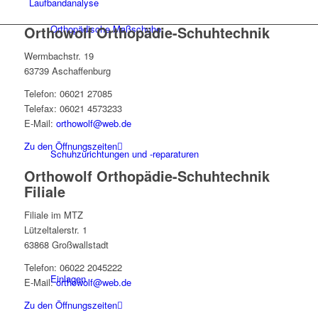
Laufbandanalyse
Orthopädische Maßschuhe
Orthowolf Orthopädie-Schuhtechnik
Wermbachstr. 19
63739 Aschaffenburg
Telefon: 06021 27085
Telefax: 06021 4573233
E-Mail:
orthowolf@web.de
Zu den Öffnungszeiten
Schuhzurichtungen und -reparaturen
Orthowolf Orthopädie-Schuhtechnik
Filiale
Filiale im MTZ
Lützeltalerstr. 1
63868 Großwallstadt
Telefon: 06022 2045222
Einlagen
E-Mail:
orthowolf@web.de
Zu den Öffnungszeiten