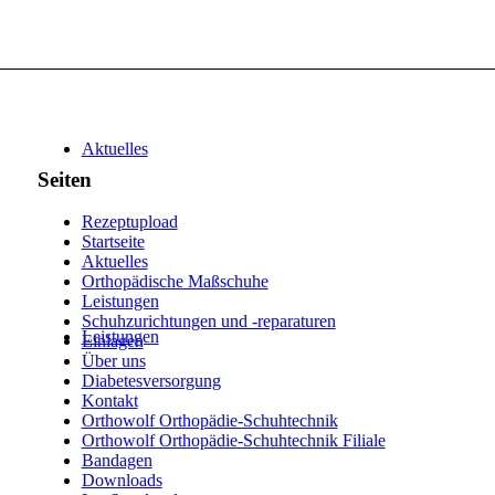
Aktuelles
Seiten
Rezeptupload
Startseite
Aktuelles
Orthopädische Maßschuhe
Leistungen
Schuhzurichtungen und -reparaturen
Leistungen
Einlagen
Über uns
Diabetesversorgung
Kontakt
Orthowolf Orthopädie-Schuhtechnik
Orthowolf Orthopädie-Schuhtechnik Filiale
Bandagen
Downloads