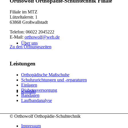
Orthowolf Orthopädie-Schuhtechnik Filiale
Filiale im MTZ
Lützeltalerstr. 1
63868 Großwallstadt
Telefon: 06022 2045222
E-Mail:
orthowolf@web.de
Über uns
Zu den Öffnungszeiten
Leistungen
Orthopädische Maßschuhe
Schuhzurichtungen und -reparaturen
Einlagen
Diabetesversorgung
Kontakt
Bandagen
Laufbandanalyse
© Orthowolf Orthopädie-Schuhtechnik
Impressum