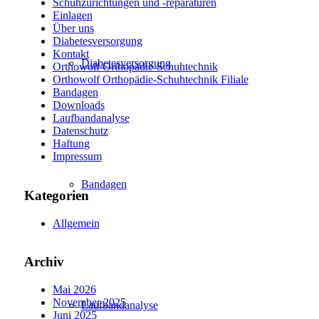
Schuhzurichtungen und -reparaturen
Einlagen
Über uns
Diabetesversorgung
Kontakt
Diabetesversorgung
Orthowolf Orthopädie-Schuhtechnik
Orthowolf Orthopädie-Schuhtechnik Filiale
Bandagen
Downloads
Laufbandanalyse
Datenschutz
Haftung
Impressum
Bandagen
Kategorien
Allgemein
Archiv
Mai 2026
November 2025
Laufbandanalyse
Juni 2025