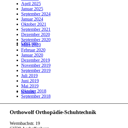
April 2025
Januar 2025
September 2024
Januar 2024
Oktober 2021
September 2021
Dezember 2020
September 2020
Über uns
März 2020
Februar 2020
Januar 2020
Dezember 2019
November 2019
September 2019
Juli 2019
Juni 2019
Mai 2019
Oktober 2018
Kontakt
September 2018
Orthowolf Orthopädie-Schuhtechnik
Wermbachstr. 19