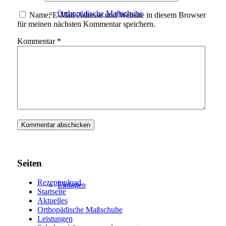
Orthopädische Maßschuhe
Name, E-Mail-Adresse und Website in diesem Browser
für meinen nächsten Kommentar speichern.
Kommentar
*
Schuhzurichtungen und -reparaturen
Seiten
Rezeptupload
Einlagen
Startseite
Aktuelles
Orthopädische Maßschuhe
Leistungen